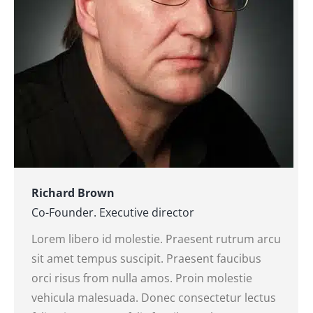
Richard Brown
Co-Founder. Executive director
Lorem libero id molestie. Praesent rutrum arcu
sit amet tempus suscipit. Praesent faucibus
orci risus from nulla amos. Proin molestie
vehicula malesuada. Donec consectetur lectus